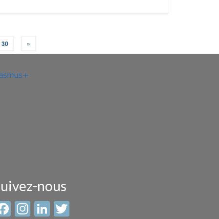
30
»
uivez-nous
Facebook
Instagram
LinkedIn
Twitter