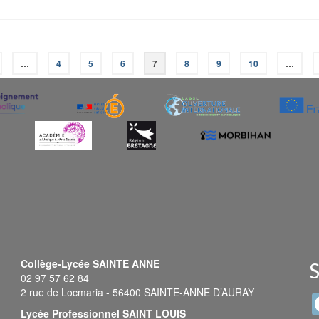
…
4
5
6
7
8
9
10
…
Collège-Lycée SAINTE ANNE
S
02 97 57 62 84
2 rue de Locmaria - 56400 SAINTE-ANNE D’AURAY
Lycée Professionnel SAINT LOUIS