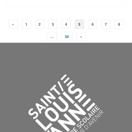
«
1
2
3
4
5
6
7
8
…
30
»