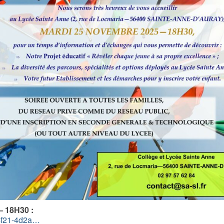
 18H30 :
-4f21-4d2a…