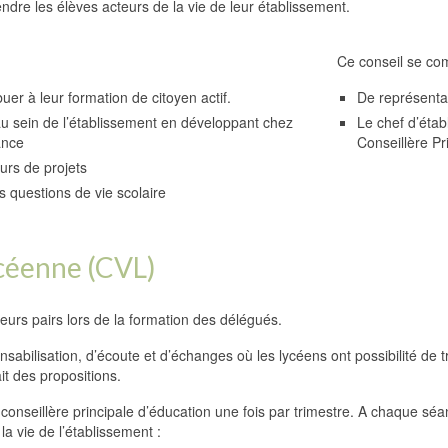
endre les élèves acteurs de la vie de leur établissement.
Ce conseil se co
uer à leur formation de citoyen actif.
De représentan
 au sein de l’établissement en développant chez
Le chef d’étab
ance
Conseillère Pri
urs de projets
 questions de vie scolaire
ycéenne (CVL)
urs pairs lors de la formation des délégués.
nsabilisation, d’écoute et d’échanges où les lycéens ont possibilité de 
t des propositions.
onseillère principale d’éducation une fois par trimestre. A chaque séanc
a vie de l’établissement :