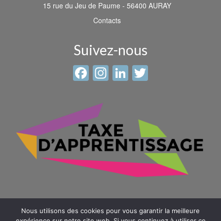
15 rue du Jeu de Paume - 56400 AURAY
Contacts
Suivez-nous
Facebook
Instagram
LinkedIn
Twitter
Nous utilisons des cookies pour vous garantir la meilleure
expérience sur notre site web. Si vous continuez à utiliser ce