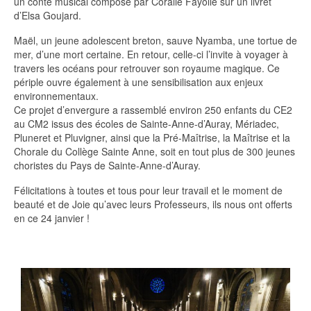
un conte musical composé par Coralie Fayolle sur un livret
d’Elsa Goujard.
Maël, un jeune adolescent breton, sauve Nyamba, une tortue de
mer, d’une mort certaine. En retour, celle-ci l’invite à voyager à
travers les océans pour retrouver son royaume magique. Ce
périple ouvre également à une sensibilisation aux enjeux
environnementaux.
Ce projet d’envergure a rassemblé environ 250 enfants du CE2
au CM2 issus des écoles de Sainte-Anne-d’Auray, Mériadec,
Pluneret et Pluvigner, ainsi que la Pré-Maîtrise, la Maîtrise et la
Chorale du Collège Sainte Anne, soit en tout plus de 300 jeunes
choristes du Pays de Sainte-Anne-d’Auray.
Félicitations à toutes et tous pour leur travail et le moment de
beauté et de Joie qu’avec leurs Professeurs, ils nous ont offerts
en ce 24 janvier !