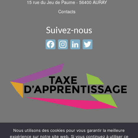
15 rue du Jeu de Paume - 56400 AURAY
Contacts
Suivez-nous
Facebook
Instagram
LinkedIn
Twitter
Nous utilisons des cookies pour vous garantir la meilleure
expérience sur notre site web. Si vous continuez à utiliser ce