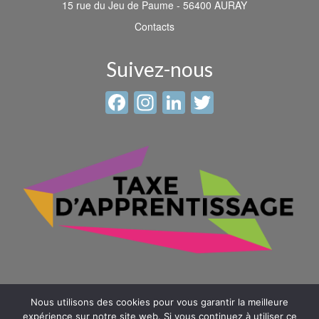
15 rue du Jeu de Paume - 56400 AURAY
Contacts
Suivez-nous
Facebook
Instagram
LinkedIn
Twitter
Nous utilisons des cookies pour vous garantir la meilleure
expérience sur notre site web. Si vous continuez à utiliser ce