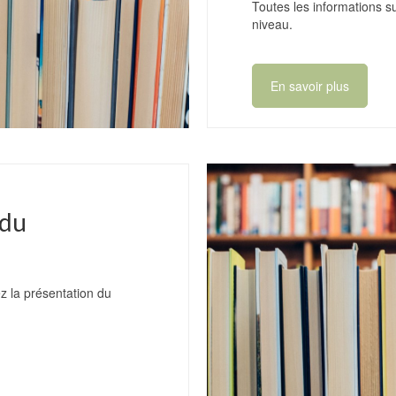
Toutes les informations s
niveau.
En savoir plus
 du
z la présentation du