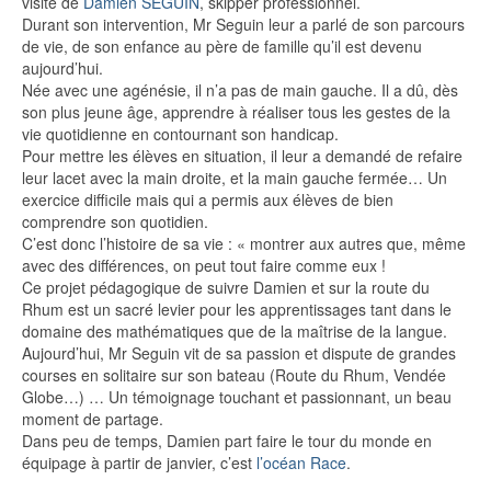
visite de
Damien SEGUIN
, skipper professionnel.
Durant son intervention, Mr Seguin leur a parlé de son parcours
de vie, de son enfance au père de famille qu’il est devenu
aujourd’hui.
Née avec une agénésie, il n’a pas de main gauche. Il a dû, dès
son plus jeune âge, apprendre à réaliser tous les gestes de la
vie quotidienne en contournant son handicap.
Pour mettre les élèves en situation, il leur a demandé de refaire
leur lacet avec la main droite, et la main gauche fermée… Un
exercice difficile mais qui a permis aux élèves de bien
comprendre son quotidien.
C’est donc l’histoire de sa vie : « montrer aux autres que, même
avec des différences, on peut tout faire comme eux !
Ce projet pédagogique de suivre Damien et sur la route du
Rhum est un sacré levier pour les apprentissages tant dans le
domaine des mathématiques que de la maîtrise de la langue.
Aujourd’hui, Mr Seguin vit de sa passion et dispute de grandes
courses en solitaire sur son bateau (Route du Rhum, Vendée
Globe…) … Un témoignage touchant et passionnant, un beau
moment de partage.
Dans peu de temps, Damien part faire le tour du monde en
équipage à partir de janvier, c’est
l’océan Race
.