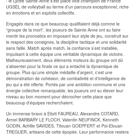
: le Lycée Sainte-Anne s’est placé vice-champion de France
UGSEL de volleyball au terme d’un parcours exceptionnel, riche
en émotions et en exploits collectifs.
Engagés dans ce que beaucoup qualifiaient déjà comme le
“groupe de la mort”, les joueurs de Sainte-Anne ont su faire
mentir les pronostics en imposant leur style de jeu, construit sur
le respect des consignes, la discipline tactique et une solidarité
sans faille. Match après match, la confiance s’est installée,
impulsant à cette équipe une véritable dynamique de victoire.
Malheureusement, deux éléments moteurs du groupe ont dû
s’absenter pour la finale ce qui a entaché la dynamique de
groupe. Plus qu’une simple médaille d’argent, c’est une
démonstration de cohésion, de combativité et d’intelligence de
jeu qui a été offerte. Portés par une ambition commune et une
énergie collective remarquable, les joueurs ont su élever leur
niveau au bon moment pour décrocher cette place que
beaucoup d’équipes recherchaient.
Un immense bravo à Eliott FAUREAU, Alexandre COTARD,
Armel BARBARY LE FLOCH, Valentin NEUFINCK, Kenneth
GODIN, Achille SAVIDES, Titouan GOEPFERT et Pol-Elouan
TREGUER, artisans de cette épopée. Leur performance restera