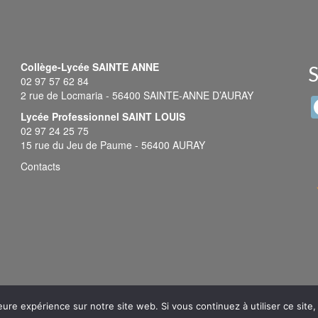
Collège-Lycée SAINTE ANNE
S
02 97 57 62 84
2 rue de Locmaria - 56400 SAINTE-ANNE D’AURAY
Lycée Professionnel SAINT LOUIS
02 97 24 25 75
15 rue du Jeu de Paume - 56400 AURAY
Contacts
eure expérience sur notre site web. Si vous continuez à utiliser ce sit
© 2026 Sainte Anne - Saint Louis -
Mentions légales
-
Plan du site